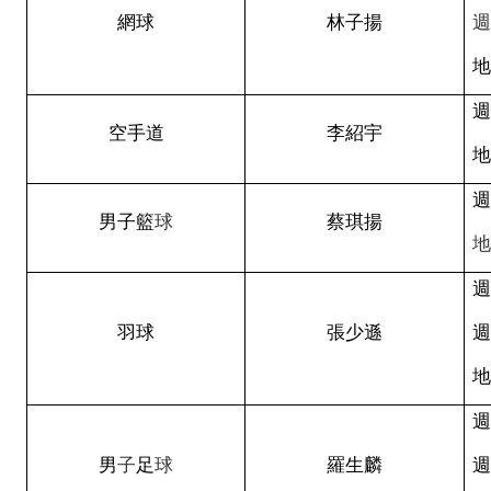
網
球
林
子
揚
地
空
手
道
李紹宇
地
男子籃
球
蔡
琪
揚
地
週
羽
球
張
少
遜
週
地
週
男
子
足
球
羅生麟
週