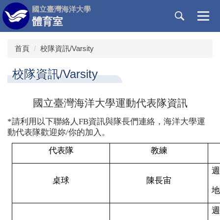
跳
國立臺灣海洋大學
到
體育室
主
要
首頁
校隊資訊/Varsity
內
容
校隊資訊/Varsity
區
國立臺灣海洋大學
運動代表隊資訊
*
請利用以下聯絡人FB資訊與隊長們連絡，海洋大學運
動代表隊歡迎妳/你的加入。
代
表
隊
教練
桌
球
陳長宙
地
週