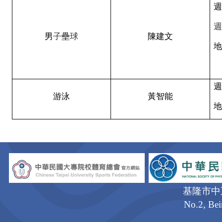
週
週
男
子
壘
球
陳建文
週
游
泳
黃智能
基隆市中
No.2, Bei