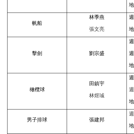
林
季
燕
週
帆
船
張文亮
週
擊
劍
劉
宗
盛
週
田鎮宇
橄
欖
球
週
林煜珹
男子排球
張
建
邦